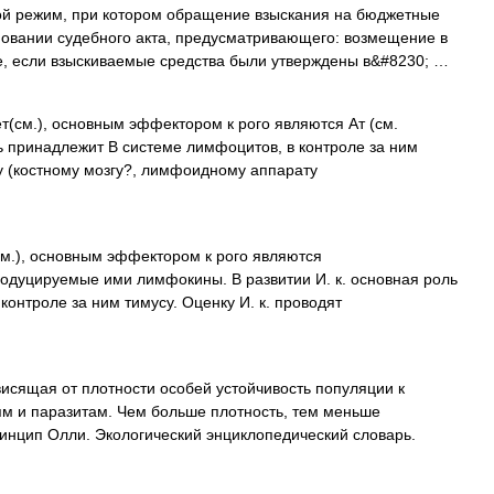
й режим, при котором обращение взыскания на бюджетные
новании судебного акта, предусматривающего: возмещение в
, если взыскиваемые средства были утверждены в&#8230; …
(см.), основным эффектором к рого являются Ат (см.
оль принадлежит В системе лимфоцитов, в контроле за ним
у (костному мозгу?, лимфоидному аппарату
.), основным эффектором к рого являются
дуцируемые ими лимфокины. В развитии И. к. основная роль
онтроле за ним тимусу. Оценку И. к. проводят
исящая от плотности особей устойчивость популяции к
м и паразитам. Чем больше плотность, тем меньше
ринцип Олли. Экологический энциклопедический словарь.