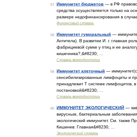
Иммунитет бюджетов
— в РФ правово
57
средства осуществляется только на ос
размере недофинансирования в случае
Финансовый словарь
Иммунитет гуморальный
— иммунитет
58
Антитела). В развитии И. г. главная р
фабрициевой сумке у птиц и ее аналог
кишечника?,&#8230; …
Словарь микробиологии
Иммунитет клеточный
— иммунитет(см
59
сенсибилизированные лимфоциты и про
принадлежит Т системе лимфоцитов, в к
постановкой&#8230; …
Словарь микробиологии
ИММУНИТЕТ ЭКОЛОГИЧЕСКИЙ
— зав
60
вирусным, бактериальным заболевания
экологический иммунитет. См. также П
Кишинев: Главная&#8230; …
Экологический словарь