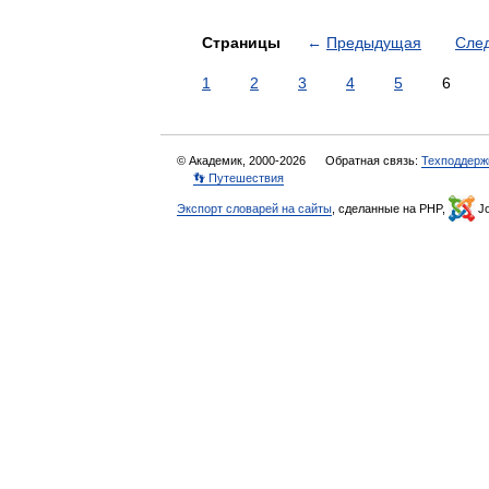
Страницы
←
Предыдущая
Сле
1
2
3
4
5
6
© Академик, 2000-2026
Обратная связь:
Техподдерж
👣 Путешествия
Экспорт словарей на сайты
, сделанные на PHP,
Jo