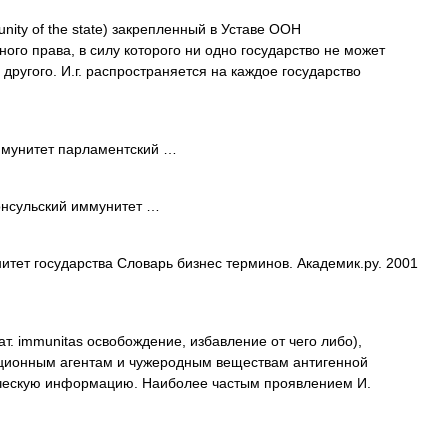
nity of the state) закрепленный в Уставе ООН
о права, в силу которого ни одно государство не может
другого. И.г. распространяется на каждое государство
мунитет парламентский …
нсульский иммунитет …
тет государства Словарь бизнес терминов. Академик.ру. 2001
т. immunitas освобождение, избавление от чего либо),
ционным агентам и чужеродным веществам антигенной
ческую информацию. Наиболее частым проявлением И.