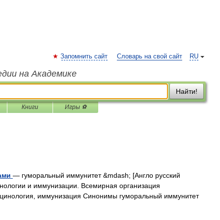
Запомнить сайт
Словарь на свой сайт
RU
едии на Академике
Найти!
Книги
Игры ⚽
лами
— гуморальный иммунитет &mdash; [Англо русский
инологии и иммунизации. Всемирная организация
вакцинология, иммунизация Синонимы гуморальный иммунитет