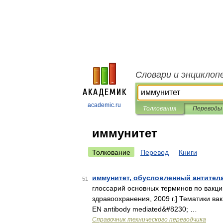
Словари и энциклоп
academic.ru
Толкования
Переводы
иммунитет
Толкование
Перевод
Книги
иммунитет, обусловленный антите
51
глоссарий основных терминов по вакц
здравоохранения, 2009 г.] Тематики 
EN antibody mediated&#8230; …
Справочник технического переводчика