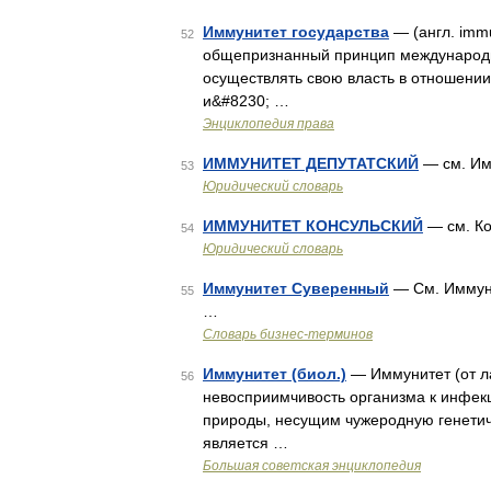
Иммунитет государства
— (англ. immu
52
общепризнанный принцип международног
осуществлять свою власть в отношении 
и&#8230; …
Энциклопедия права
ИММУНИТЕТ ДЕПУТАТСКИЙ
— см. Им
53
Юридический словарь
ИММУНИТЕТ КОНСУЛЬСКИЙ
— см. Ко
54
Юридический словарь
Иммунитет Суверенный
— См. Иммуни
55
…
Словарь бизнес-терминов
Иммунитет (биол.)
— Иммунитет (от ла
56
невосприимчивость организма к инфек
природы, несущим чужеродную генети
является …
Большая советская энциклопедия