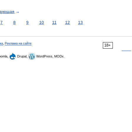
дующая
→
7
8
9
10
11
12
13
ка
,
Реклама на сайте
18+
omla,
Drupal,
WordPress, MODx.